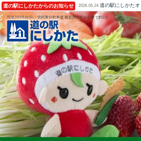
道の駅にしかたオ
道の駅にしかたからのお知らせ
2026.05.24
国道293号線沿い 北関東自動車道 都賀西方ICから車で約3分