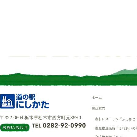
Page 30 of 40
« First
‹ Previous
26
27
28
29
30
31
Last »
ホーム
施設案内
〒322-0604 栃木県栃木市西方町元369-1
農村レストラン「ふるさと
農産物直売所「ふれあいの