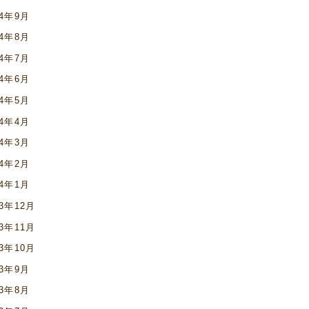
24年9月
24年8月
24年7月
24年6月
24年5月
24年4月
24年3月
24年2月
24年1月
23年12月
23年11月
23年10月
23年9月
23年8月