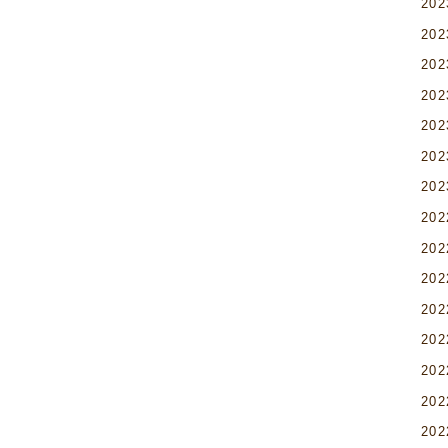
20
20
20
20
20
20
20
20
20
20
20
20
20
20
20