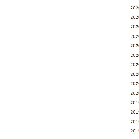
20
20
20
20
20
20
20
20
20
20
20
20
20
20