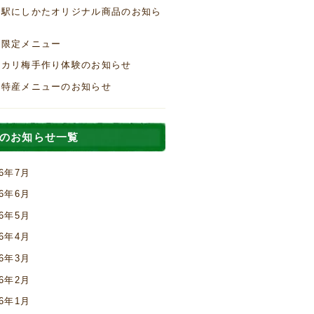
の駅にしかたオリジナル商品のお知ら
間限定メニュー
リカリ梅手作り体験のお知らせ
元特産メニューのお知らせ
のお知らせ一覧
26年7月
26年6月
26年5月
26年4月
26年3月
26年2月
26年1月