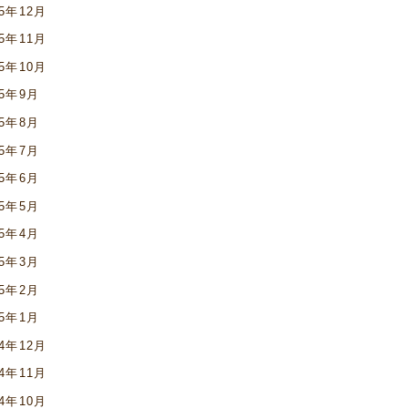
25年12月
25年11月
25年10月
25年9月
25年8月
25年7月
25年6月
25年5月
25年4月
25年3月
25年2月
25年1月
24年12月
24年11月
24年10月