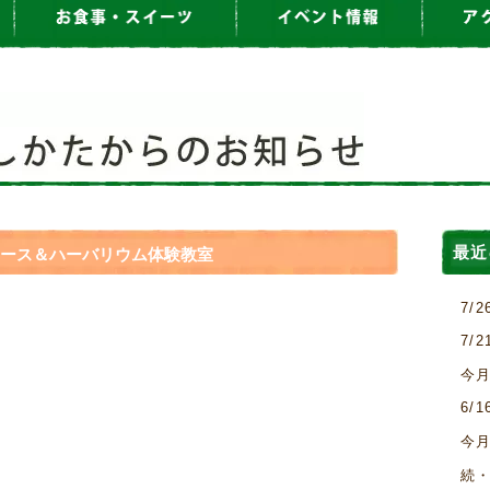
最近
ース＆ハーバリウム体験教室
7/
7/
今
6/
今
続