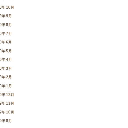
20年10月
20年9月
20年8月
20年7月
20年6月
20年5月
20年4月
20年3月
20年2月
20年1月
19年12月
19年11月
19年10月
19年8月