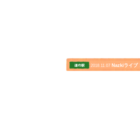
Nazkiライブ
2018.11.07