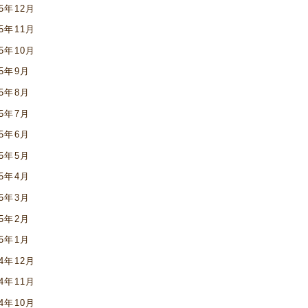
25年12月
25年11月
25年10月
25年9月
25年8月
25年7月
25年6月
25年5月
25年4月
25年3月
25年2月
25年1月
24年12月
24年11月
24年10月