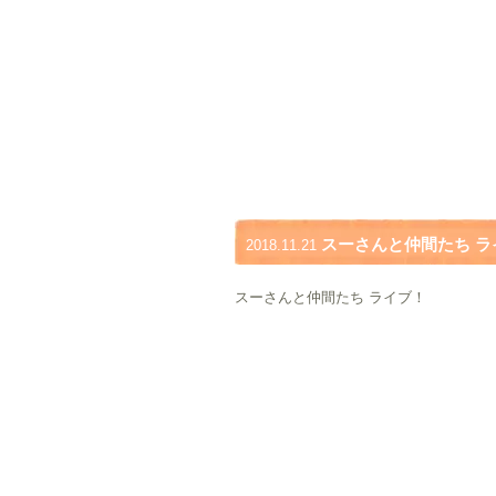
スーさんと仲間たち ラ
2018.11.21
スーさんと仲間たち ライブ！