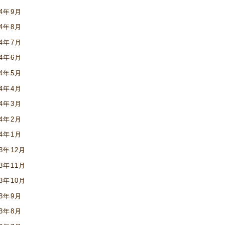
24年9月
24年8月
24年7月
24年6月
24年5月
24年4月
24年3月
24年2月
24年1月
23年12月
23年11月
23年10月
23年9月
23年8月