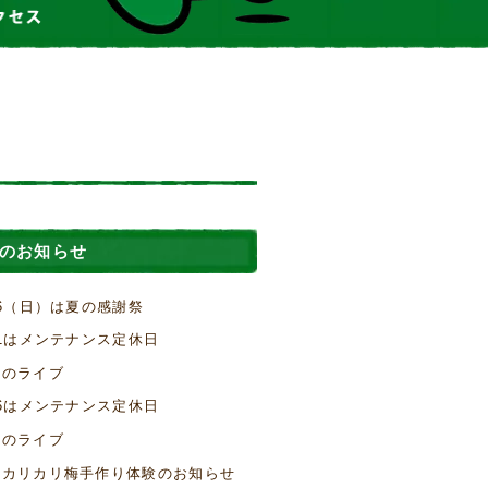
のお知らせ
26（日）は夏の感謝祭
21はメンテナンス定休日
月のライブ
16はメンテナンス定休日
月のライブ
・カリカリ梅手作り体験のお知らせ