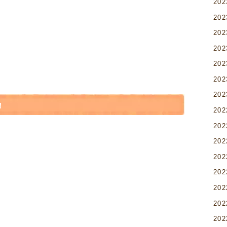
20
20
20
20
20
20
20
！
20
20
20
20
20
20
20
20