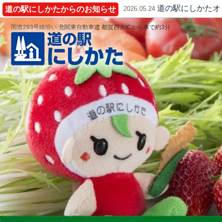
道の駅にしかたオ
道の駅にしかたからのお知らせ
2026.05.24
国道293号線沿い 北関東自動車道 都賀西方ICから車で約3分