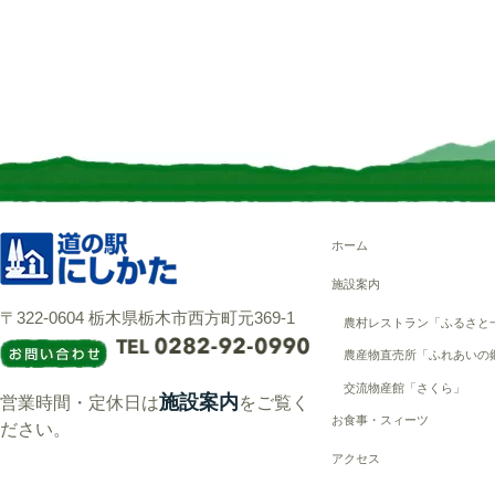
ホーム
施設案内
〒322-0604 栃木県栃木市西方町元369-1
農村レストラン「ふるさと
農産物直売所「ふれあいの
交流物産館「さくら」
施設案内
営業時間・定休日は
をご覧く
お食事・スィーツ
ださい。
アクセス