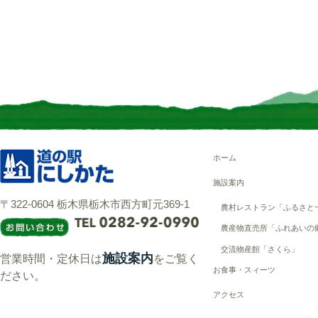
ホーム
施設案内
〒322-0604 栃木県栃木市西方町元369-1
農村レストラン「ふるさと
農産物直売所「ふれあいの
交流物産館「さくら」
施設案内
営業時間・定休日は
をご覧く
お食事・スィーツ
ださい。
アクセス