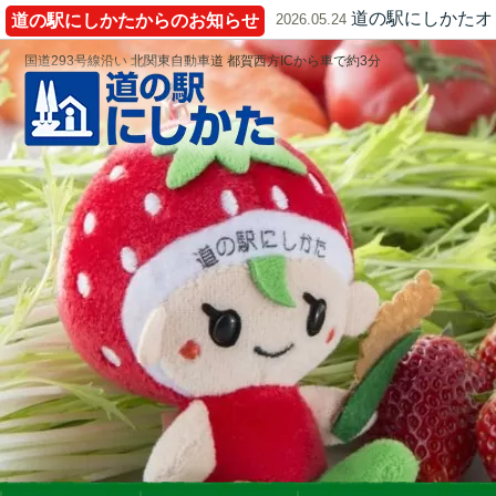
道の駅にしかたオ
道の駅にしかたからのお知らせ
2026.05.24
国道293号線沿い 北関東自動車道 都賀西方ICから車で約3分