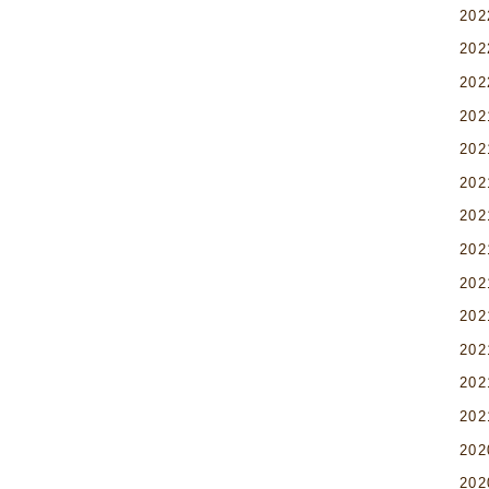
20
20
20
20
20
20
20
20
20
20
20
20
20
20
20