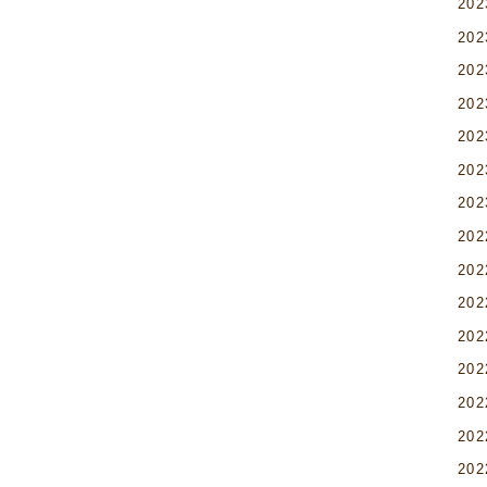
20
20
20
20
20
20
20
20
20
20
20
20
20
20
20