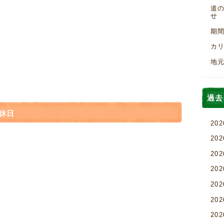
道
せ
期
カ
地
過去
定休日
20
20
20
20
20
20
20