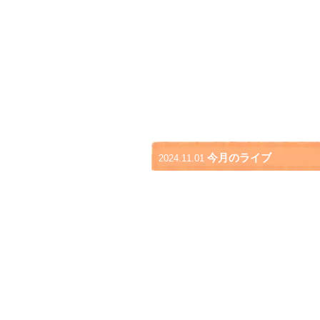
今月のライブ
2024.11.01