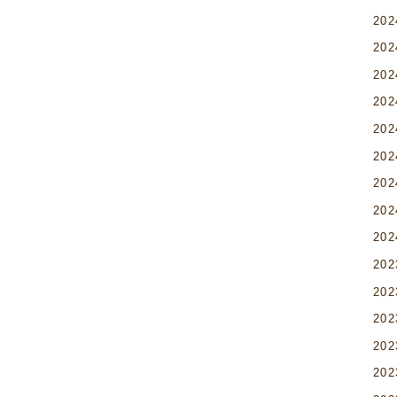
20
20
20
20
20
20
20
20
20
20
20
20
20
20