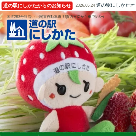
道の駅にしかたオ
道の駅にしかたからのお知らせ
2026.05.24
国道293号線沿い 北関東自動車道 都賀西方ICから車で約3分