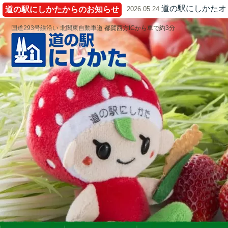
道の駅にしかたオ
道の駅にしかたからのお知らせ
2026.05.24
国道293号線沿い 北関東自動車道 都賀西方ICから車で約3分