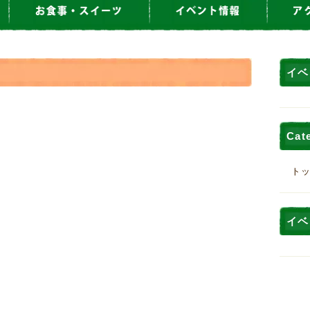
イベ
）
Cat
ト
イベ