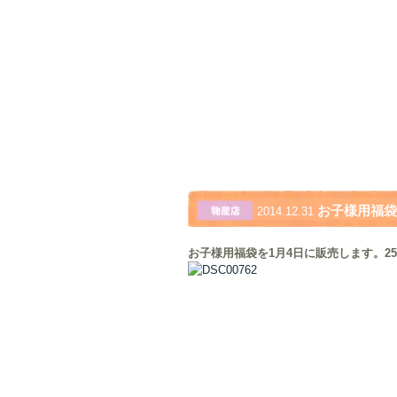
お子様用福袋
2014.12.31
お子様用福袋を
1
月
4
日に販売します。
25