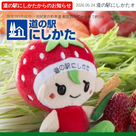
道の駅にしかたオ
道の駅にしかたからのお知らせ
2026.05.24
国道293号線沿い 北関東自動車道 都賀西方ICから車で約3分