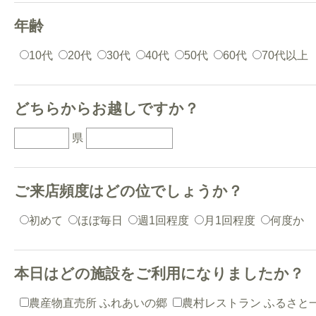
年齢
10代
20代
30代
40代
50代
60代
70代以上
どちらからお越しですか？
県
ご来店頻度はどの位でしょうか？
初めて
ほぼ毎日
週1回程度
月1回程度
何度か
本日はどの施設をご利用になりましたか？
農産物直売所 ふれあいの郷
農村レストラン ふるさと