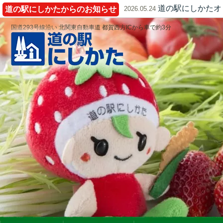
道の駅にしかたオ
道の駅にしかたからのお知らせ
2026.05.24
国道293号線沿い 北関東自動車道 都賀西方ICから車で約3分