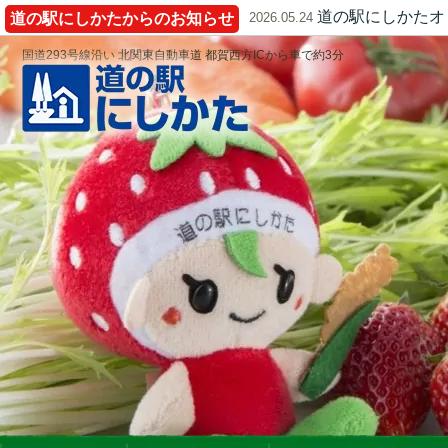
道の駅にしかたオ
道の駅にしかたからのお知らせ
2026.05.24
国道293号線沿い 北関東自動車道 都賀西方ICから車で約3分