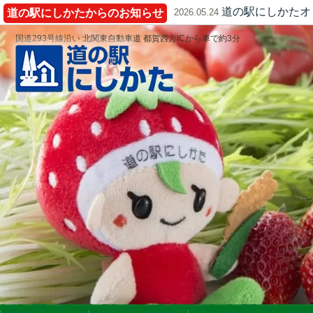
道の駅にしかたオ
道の駅にしかたからのお知らせ
2026.05.24
国道293号線沿い 北関東自動車道 都賀西方ICから車で約3分