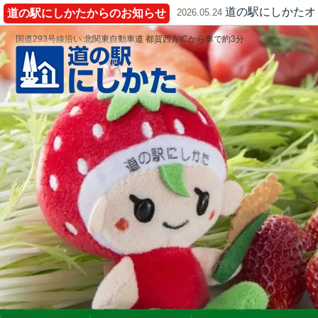
道の駅にしかたオ
道の駅にしかたからのお知らせ
2026.05.24
国道293号線沿い 北関東自動車道 都賀西方ICから車で約3分