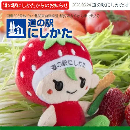
道の駅にしかたオ
道の駅にしかたからのお知らせ
2026.05.24
国道293号線沿い 北関東自動車道 都賀西方ICから車で約3分