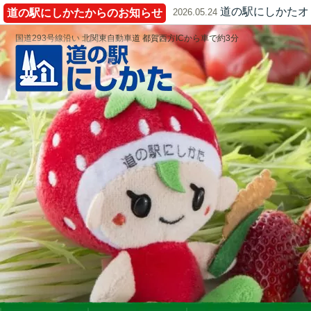
道の駅にしかたオ
道の駅にしかたからのお知らせ
2026.05.24
国道293号線沿い 北関東自動車道 都賀西方ICから車で約3分