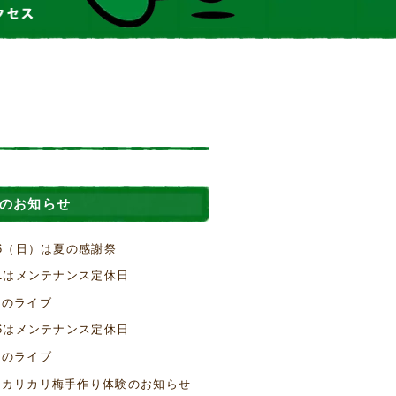
のお知らせ
26（日）は夏の感謝祭
21はメンテナンス定休日
月のライブ
16はメンテナンス定休日
月のライブ
・カリカリ梅手作り体験のお知らせ