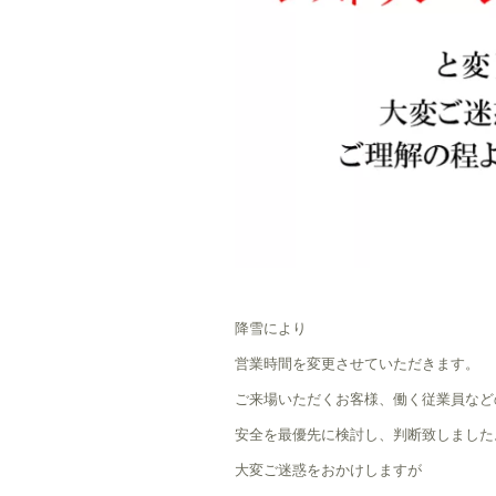
降雪により
営業時間を変更させていただきます。
ご来場いただくお客様、働く従業員など
安全を最優先に検討し、判断致しました
大変ご迷惑をおかけしますが