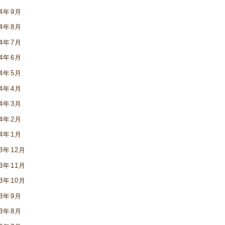
24年9月
24年8月
24年7月
24年6月
24年5月
24年4月
24年3月
24年2月
24年1月
23年12月
23年11月
23年10月
23年9月
23年8月