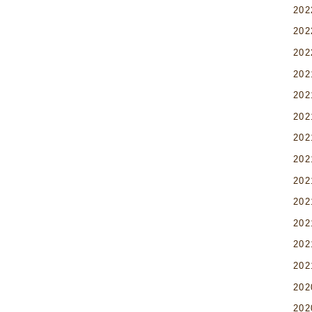
20
20
20
20
20
20
20
20
20
20
20
20
20
20
20