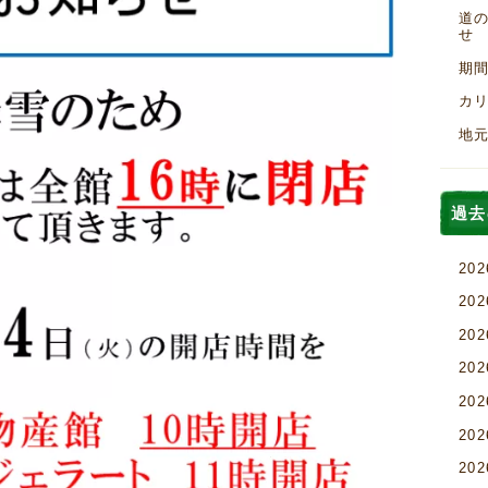
道
せ
期
カ
地
過去
20
20
20
20
20
20
20