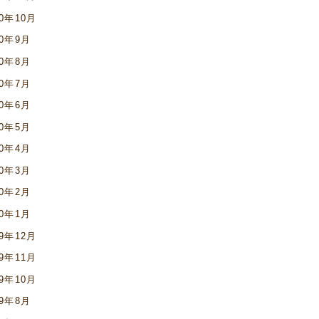
20年10月
20年9月
20年8月
20年7月
20年6月
20年5月
20年4月
20年3月
20年2月
20年1月
19年12月
19年11月
19年10月
19年8月