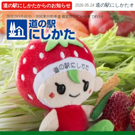
道の駅にしかたオ
道の駅にしかたからのお知らせ
2026.05.24
国道293号線沿い 北関東自動車道 都賀西方ICから車で約3分