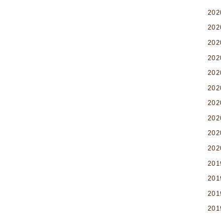
20
20
20
20
20
20
20
20
20
20
20
20
20
20