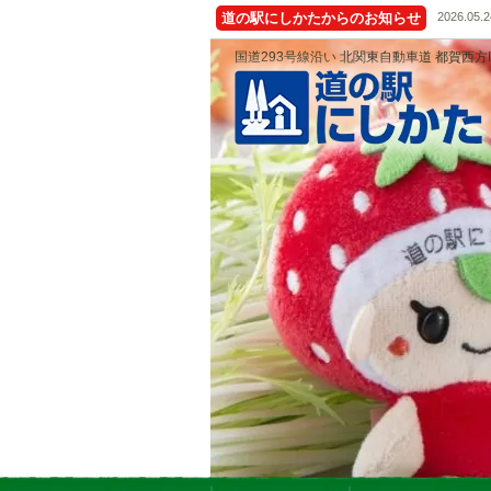
道の駅にしかたからのお知らせ
2026.05.2
国道293号線沿い 北関東自動車道 都賀西方