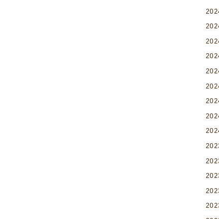
20
20
20
20
20
20
20
20
20
20
20
20
20
20