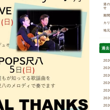
道
せ
期
カ
地
過去
20
20
20
20
20
20
20