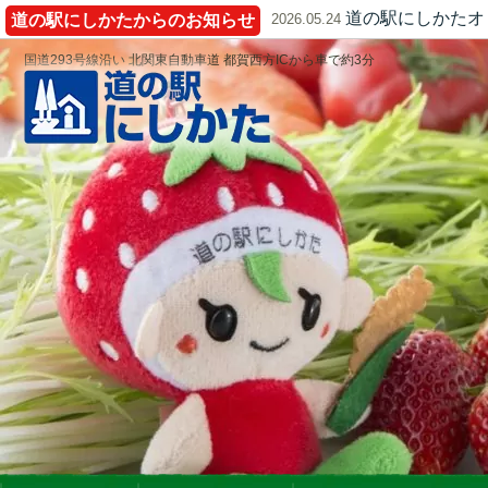
道の駅にしかたオ
道の駅にしかたからのお知らせ
2026.05.24
国道293号線沿い 北関東自動車道 都賀西方ICから車で約3分