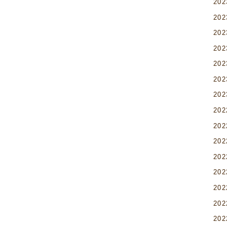
20
20
20
20
20
20
20
20
20
20
20
20
20
20
20