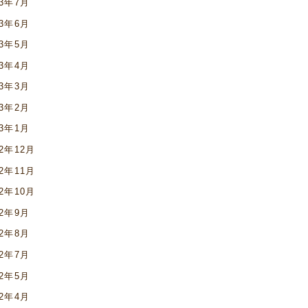
23年7月
23年6月
23年5月
23年4月
23年3月
23年2月
23年1月
22年12月
22年11月
22年10月
22年9月
22年8月
22年7月
22年5月
22年4月