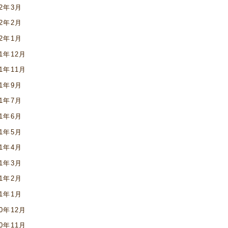
22年3月
22年2月
22年1月
21年12月
21年11月
21年9月
21年7月
21年6月
21年5月
21年4月
21年3月
21年2月
21年1月
20年12月
20年11月