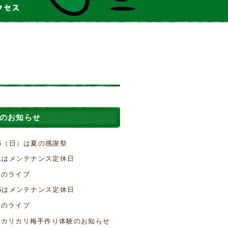
のお知らせ
26（日）は夏の感謝祭
21はメンテナンス定休日
月のライブ
16はメンテナンス定休日
月のライブ
・カリカリ梅手作り体験のお知らせ