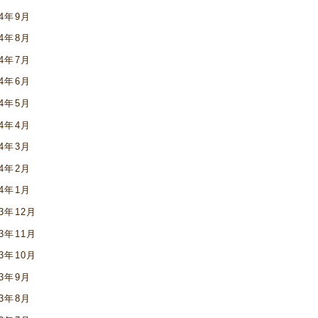
24年9月
24年8月
24年7月
24年6月
24年5月
24年4月
24年3月
24年2月
24年1月
23年12月
23年11月
23年10月
23年9月
23年8月