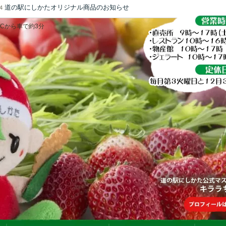
道の駅にしかたオリジナル商品のお知らせ
4
ICから車で約3分