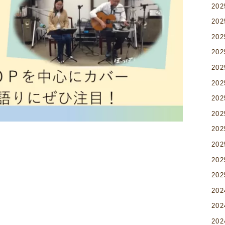
20
20
20
20
20
20
20
20
20
20
20
20
20
20
20