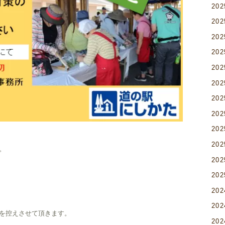
20
20
20
20
20
20
20
20
20
20
。
20
20
20
20
を控えさせて頂きます。
20