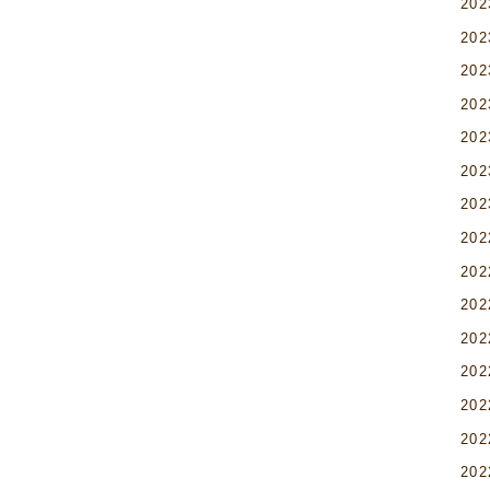
20
20
20
20
20
20
20
20
20
20
20
20
20
20
20