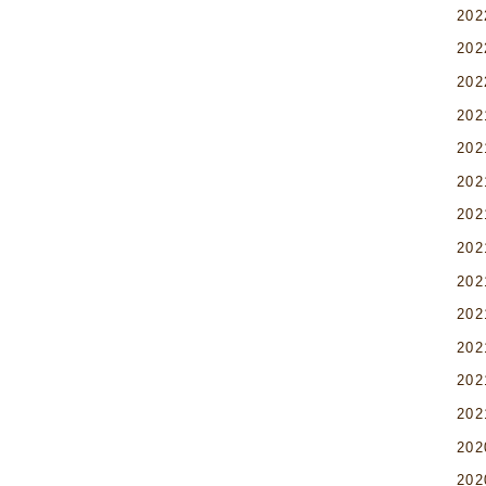
20
20
20
20
20
20
20
20
20
20
20
20
20
20
20