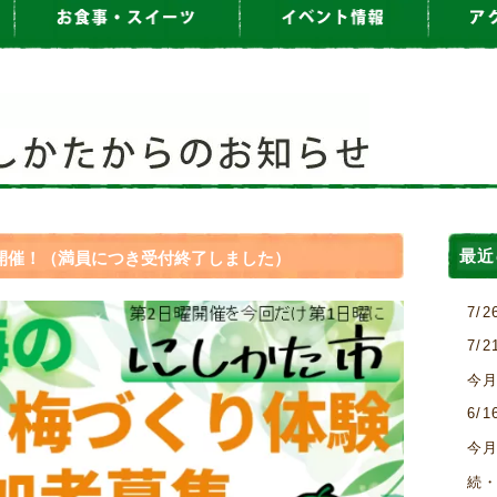
最近
開催！（満員につき受付終了しました）
7/
7/
今
6/
今
続