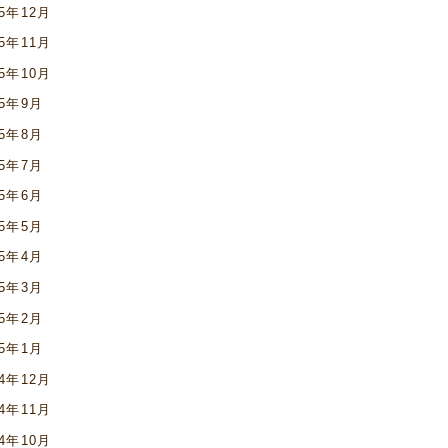
25年12月
25年11月
25年10月
25年9月
25年8月
25年7月
25年6月
25年5月
25年4月
25年3月
25年2月
25年1月
24年12月
24年11月
24年10月