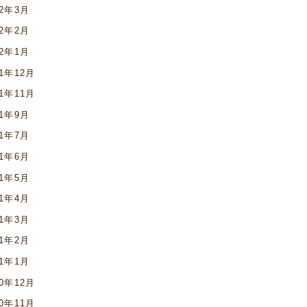
22年3月
22年2月
22年1月
21年12月
21年11月
21年9月
21年7月
21年6月
21年5月
21年4月
21年3月
21年2月
21年1月
20年12月
20年11月