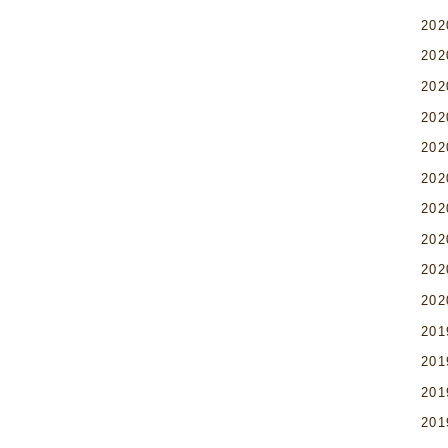
20
20
20
20
20
20
20
20
20
20
20
20
20
20