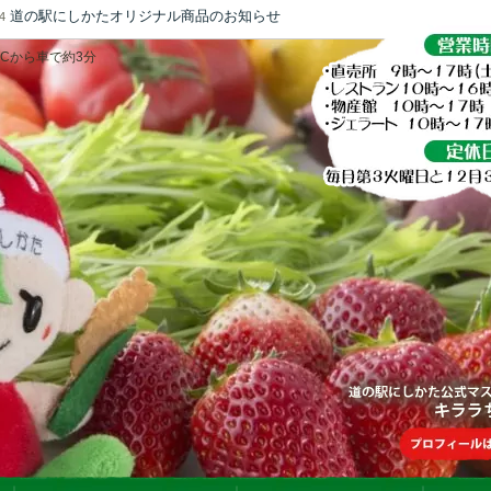
道の駅にしかたオリジナル商品のお知らせ
4
ICから車で約3分