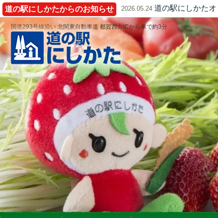
道の駅にしかたオ
道の駅にしかたからのお知らせ
2026.05.24
国道293号線沿い 北関東自動車道 都賀西方ICから車で約3分