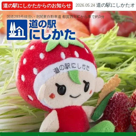
道の駅にしかたオ
道の駅にしかたからのお知らせ
2026.05.24
国道293号線沿い 北関東自動車道 都賀西方ICから車で約3分