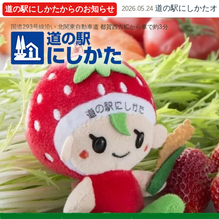
道の駅にしかたオ
道の駅にしかたからのお知らせ
2026.05.24
国道293号線沿い 北関東自動車道 都賀西方ICから車で約3分